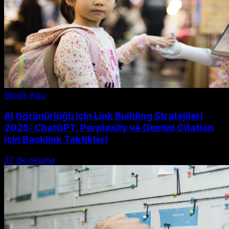
Blog
9 Ağu
AI Görünürlüğü için Link Building Stratejileri
2025: ChatGPT, Perplexity ve Gemini Citation
için Backlink Taktikleri
37
dk okuma