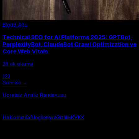
Blog
9 Ağu
Technical SEO for AI Platforms 2025: GPTBot,
PerplexityBot, ClaudeBot Crawl Optimization ve
Core Web Vitals
28
dk okuma
← Önceki
1
2
3
Sonraki →
Toplam 28 yazı • Sayfa 1/3
Ücretsiz Analiz Randevusu
Hızlı başlangıç → WhatsApp
Hakkımızda
Blog
İletişim
Gizlilik
KVKK
© 2025 AI Görünürlük Analizi. Tüm hakları saklıdır.