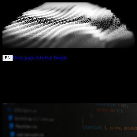
AiSEOptimizer
Executive Briefing
Giriş yap
Ücretsiz başla
EN
Blog
GEO ve yapay zeka görünürlüğü hakkında güncel
makaleler