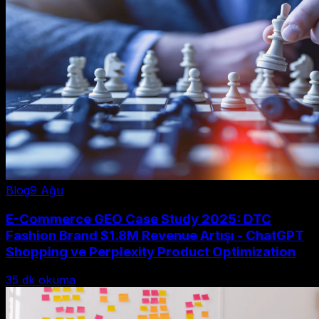
Blog
9 Ağu
E-Commerce GEO Case Study 2025: DTC
Fashion Brand $1.8M Revenue Artışı - ChatGPT
Shopping ve Perplexity Product Optimization
35
dk okuma