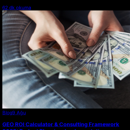
62
dk okuma
Blog
9 Ağu
GEO ROI Calculator & Consulting Framework