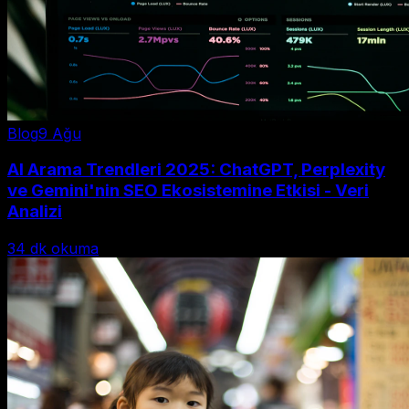
Blog
9 Ağu
AI Arama Trendleri 2025: ChatGPT, Perplexity
ve Gemini'nin SEO Ekosistemine Etkisi - Veri
Analizi
34
dk okuma