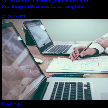
2025: Budget Planning, Implementation
Roadmap ve Business Case Template
25
dk okuma
Blog
9 Ağu