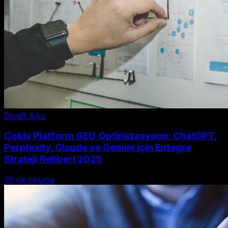
Blog
9 Ağu
Çoklu Platform GEO Optimizasyonu: ChatGPT,
Perplexity, Claude ve Gemini için Entegre
Strateji Rehberi 2025
36
dk okuma