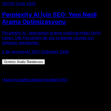
SEO
10 Ocak 2025
Perplexity AI İçin SEO: Yeni Nesil
Arama Optimizasyonu
Perplexity AI, geleneksel arama motorlarından farklı
çalışır. İşte Perplexity'de üst sıralarda çıkmak için
bilmeniz gerekenler.
2
dk okuma
•
AI SEO Optimizer Ekibi
Toplam 1 yazı • Sayfa 1/1
Ücretsiz Analiz Randevusu
Hızlı başlangıç → WhatsApp
Hakkımızda
Blog
İletişim
Gizlilik
KVKK
© 2025 AI Görünürlük Analizi. Tüm hakları saklıdır.