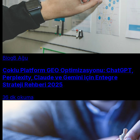
Blog
8 Ağu
Çoklu Platform GEO Optimizasyonu: ChatGPT,
Perplexity, Claude ve Gemini için Entegre
Strateji Rehberi 2025
36
dk okuma