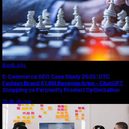
Blog
8 Ağu
E-Commerce GEO Case Study 2025: DTC
Fashion Brand $1.8M Revenue Artışı - ChatGPT
Shopping ve Perplexity Product Optimization
35
dk okuma