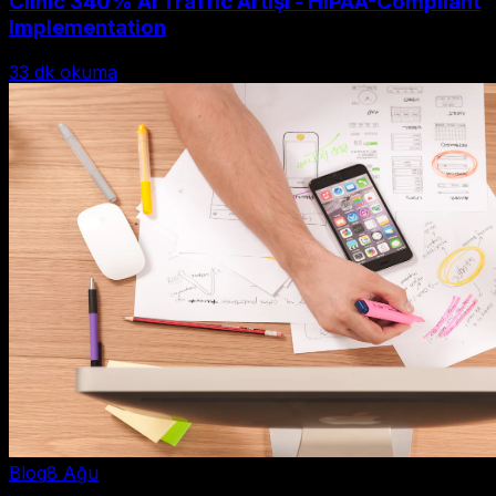
Clinic 340% AI Traffic Artışı - HIPAA-Compliant
Implementation
33
dk okuma
Blog
8 Ağu