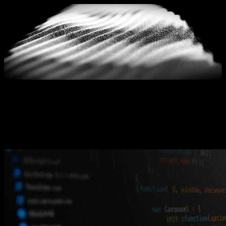
Blog
GEO ve yapay zeka görünürlüğü hakkında güncel
makaleler