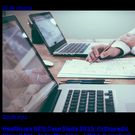
25
dk okuma
Blog
8 Ağu
Healthcare GEO Case Study 2025: Orthopedic