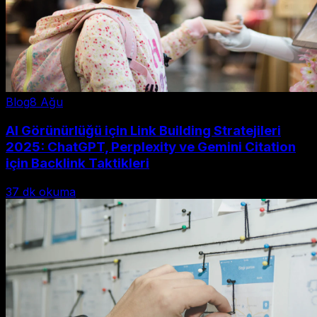
Blog
8 Ağu
AI Görünürlüğü için Link Building Stratejileri
2025: ChatGPT, Perplexity ve Gemini Citation
için Backlink Taktikleri
37
dk okuma