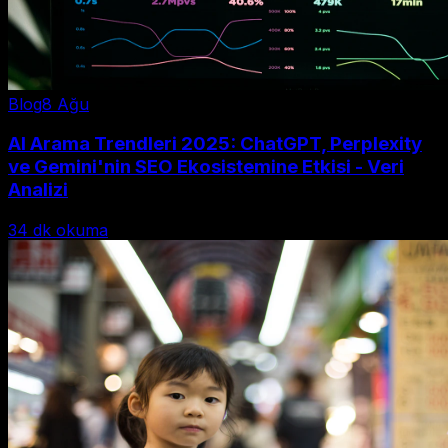
Blog
8 Ağu
AI Arama Trendleri 2025: ChatGPT, Perplexity
ve Gemini'nin SEO Ekosistemine Etkisi - Veri
Analizi
34
dk okuma