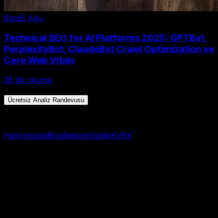
Blog
8 Ağu
Technical SEO for AI Platforms 2025: GPTBot,
PerplexityBot, ClaudeBot Crawl Optimization ve
Core Web Vitals
28
dk okuma
Toplam 12 yazı • Sayfa 1/1
Ücretsiz Analiz Randevusu
Hızlı başlangıç → WhatsApp
Hakkımızda
Blog
İletişim
Gizlilik
KVKK
© 2025 AI Görünürlük Analizi. Tüm hakları saklıdır.