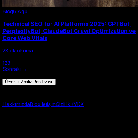
Blog
6 Ağu
Technical SEO for AI Platforms 2025: GPTBot,
PerplexityBot, ClaudeBot Crawl Optimization ve
Core Web Vitals
28
dk okuma
← Önceki
1
2
3
Sonraki →
Toplam 28 yazı • Sayfa 1/3
Ücretsiz Analiz Randevusu
Hızlı başlangıç → WhatsApp
Hakkımızda
Blog
İletişim
Gizlilik
KVKK
© 2025 AI Görünürlük Analizi. Tüm hakları saklıdır.