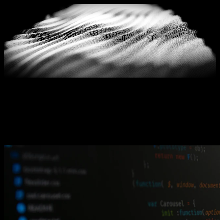
Blog
GEO ve yapay zeka görünürlüğü hakkında güncel
makaleler