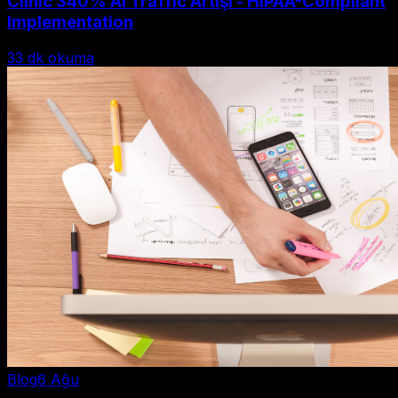
Clinic 340% AI Traffic Artışı - HIPAA-Compliant
Implementation
33
dk okuma
Blog
6 Ağu