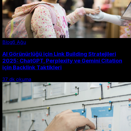
Blog
6 Ağu
AI Görünürlüğü için Link Building Stratejileri
2025: ChatGPT, Perplexity ve Gemini Citation
için Backlink Taktikleri
37
dk okuma