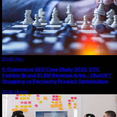
Blog
6 Ağu
E-Commerce GEO Case Study 2025: DTC
Fashion Brand $1.8M Revenue Artışı - ChatGPT
Shopping ve Perplexity Product Optimization
35
dk okuma