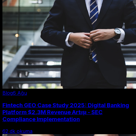
Blog
6 Ağu
Fintech GEO Case Study 2025: Digital Banking
Platform $2.3M Revenue Artışı - SEC
Compliance Implementation
62
dk okuma