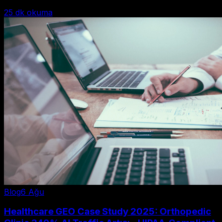
25
dk okuma
Blog
6 Ağu
Healthcare GEO Case Study 2025: Orthopedic