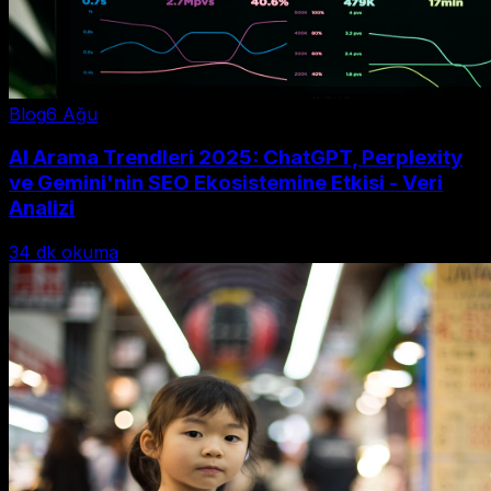
Blog
6 Ağu
AI Arama Trendleri 2025: ChatGPT, Perplexity
ve Gemini'nin SEO Ekosistemine Etkisi - Veri
Analizi
34
dk okuma