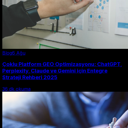
Blog
6 Ağu
Çoklu Platform GEO Optimizasyonu: ChatGPT,
Perplexity, Claude ve Gemini için Entegre
Strateji Rehberi 2025
36
dk okuma