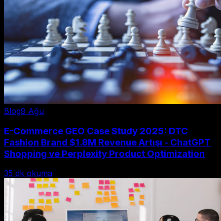
Blog
9 Ağu
E-Commerce GEO Case Study 2025: DTC
Fashion Brand $1.8M Revenue Artışı - ChatGPT
Shopping ve Perplexity Product Optimization
35
dk okuma