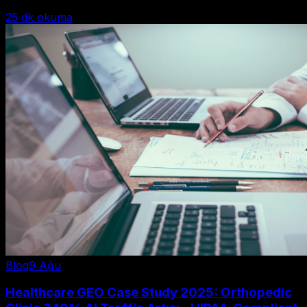
25
dk okuma
Blog
9 Ağu
Healthcare GEO Case Study 2025: Orthopedic