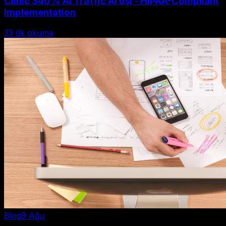
Clinic 340% AI Traffic Artışı - HIPAA-Compliant
Implementation
33
dk okuma
Blog
9 Ağu