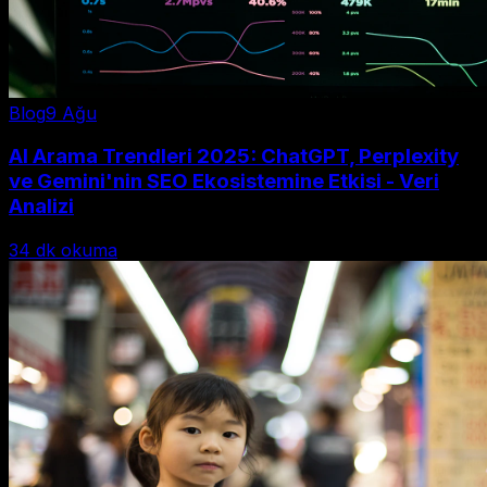
Blog
9 Ağu
AI Arama Trendleri 2025: ChatGPT, Perplexity
ve Gemini'nin SEO Ekosistemine Etkisi - Veri
Analizi
34
dk okuma