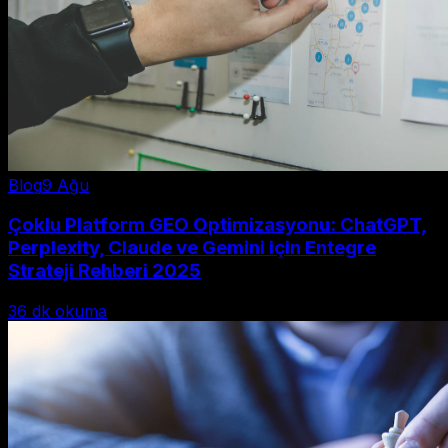
Blog
9 Ağu
Çoklu Platform GEO Optimizasyonu: ChatGPT,
Perplexity, Claude ve Gemini için Entegre
Strateji Rehberi 2025
36
dk okuma