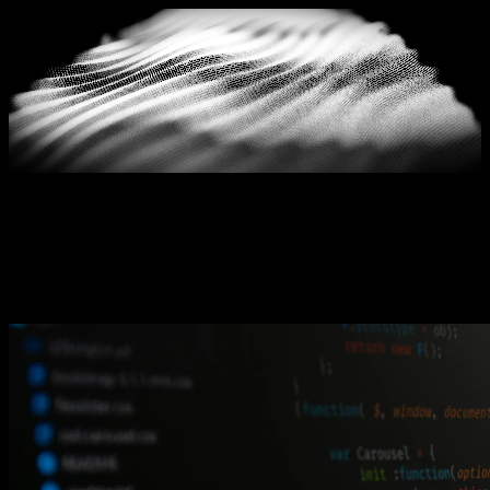
Blog
GEO ve yapay zeka görünürlüğü hakkında güncel
makaleler