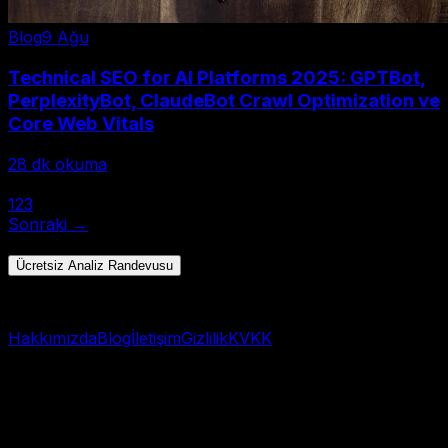
Blog
9 Ağu
Technical SEO for AI Platforms 2025: GPTBot,
PerplexityBot, ClaudeBot Crawl Optimization ve
Core Web Vitals
28
dk okuma
← Önceki
1
2
3
Sonraki →
Toplam 28 yazı • Sayfa 1/3
Ücretsiz Analiz Randevusu
Hızlı başlangıç → WhatsApp
Hakkımızda
Blog
İletişim
Gizlilik
KVKK
© 2025 AI Görünürlük Analizi. Tüm hakları saklıdır.