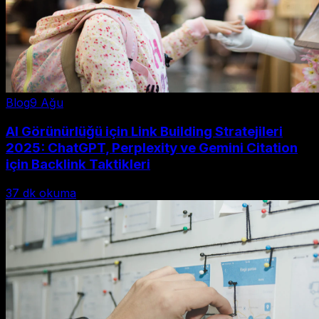
Blog
9 Ağu
AI Görünürlüğü için Link Building Stratejileri
2025: ChatGPT, Perplexity ve Gemini Citation
için Backlink Taktikleri
37
dk okuma