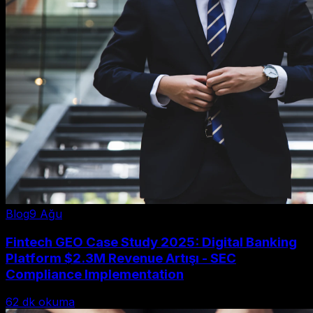
Blog
9 Ağu
Fintech GEO Case Study 2025: Digital Banking
Platform $2.3M Revenue Artışı - SEC
Compliance Implementation
62
dk okuma