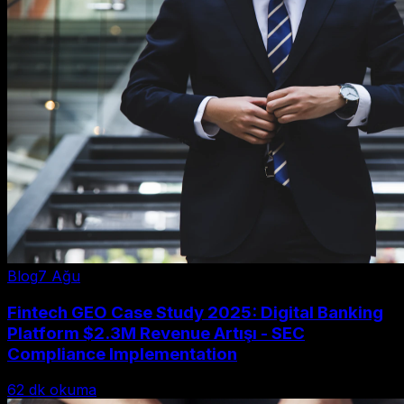
Blog
7 Ağu
Fintech GEO Case Study 2025: Digital Banking
Platform $2.3M Revenue Artışı - SEC
Compliance Implementation
62
dk okuma