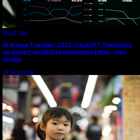
Blog
7 Ağu
AI Arama Trendleri 2025: ChatGPT, Perplexity
ve Gemini'nin SEO Ekosistemine Etkisi - Veri
Analizi
34
dk okuma