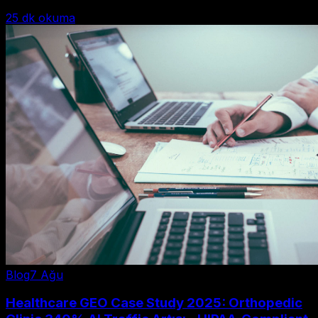
25
dk okuma
Blog
7 Ağu
Healthcare GEO Case Study 2025: Orthopedic