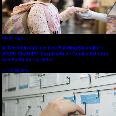
Blog
7 Ağu
AI Görünürlüğü için Link Building Stratejileri
2025: ChatGPT, Perplexity ve Gemini Citation
için Backlink Taktikleri
37
dk okuma