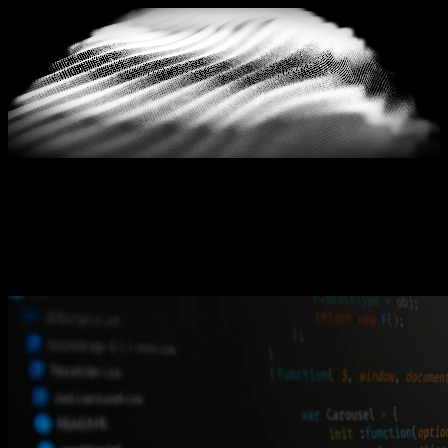
Blog
GEO ve yapay zeka görünürlüğü hakkında güncel
makaleler