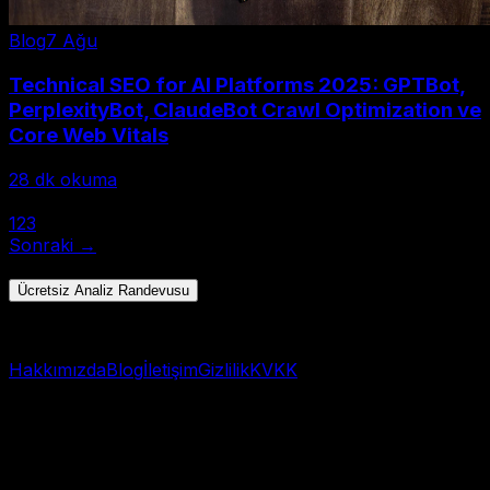
Blog
7 Ağu
Technical SEO for AI Platforms 2025: GPTBot,
PerplexityBot, ClaudeBot Crawl Optimization ve
Core Web Vitals
28
dk okuma
← Önceki
1
2
3
Sonraki →
Toplam 28 yazı • Sayfa 1/3
Ücretsiz Analiz Randevusu
Hızlı başlangıç → WhatsApp
Hakkımızda
Blog
İletişim
Gizlilik
KVKK
© 2025 AI Görünürlük Analizi. Tüm hakları saklıdır.