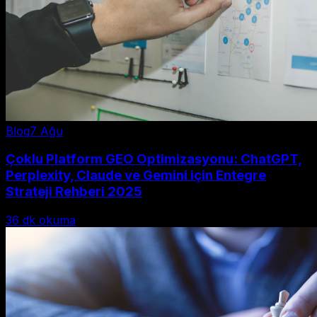
Blog
7 Ağu
Çoklu Platform GEO Optimizasyonu: ChatGPT,
Perplexity, Claude ve Gemini için Entegre
Strateji Rehberi 2025
36
dk okuma