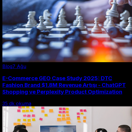
Blog
7 Ağu
E-Commerce GEO Case Study 2025: DTC
Fashion Brand $1.8M Revenue Artışı - ChatGPT
Shopping ve Perplexity Product Optimization
35
dk okuma