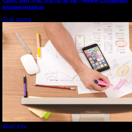
Clinic 340% AI Traffic Artışı - HIPAA-Compliant
Implementation
33
dk okuma
Blog
7 Ağu