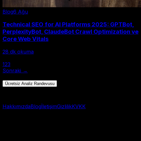
Blog
6 Ağu
Technical SEO for AI Platforms 2025: GPTBot,
PerplexityBot, ClaudeBot Crawl Optimization ve
Core Web Vitals
28
dk okuma
← Önceki
1
2
3
Sonraki →
Toplam 28 yazı • Sayfa 1/3
Ücretsiz Analiz Randevusu
Hızlı başlangıç → WhatsApp
Hakkımızda
Blog
İletişim
Gizlilik
KVKK
© 2025 AI Görünürlük Analizi. Tüm hakları saklıdır.