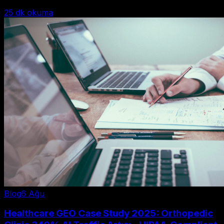
25
dk okuma
Blog
6 Ağu
Healthcare GEO Case Study 2025: Orthopedic