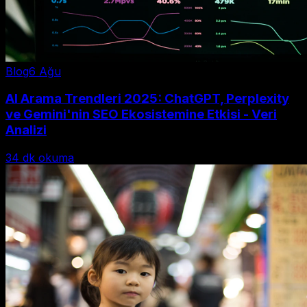
Blog
6 Ağu
AI Arama Trendleri 2025: ChatGPT, Perplexity
ve Gemini'nin SEO Ekosistemine Etkisi - Veri
Analizi
34
dk okuma