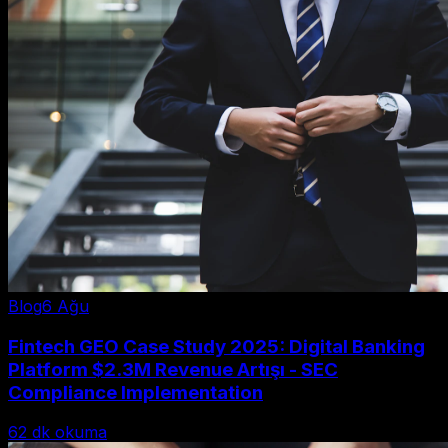
Blog
6 Ağu
Fintech GEO Case Study 2025: Digital Banking
Platform $2.3M Revenue Artışı - SEC
Compliance Implementation
62
dk okuma