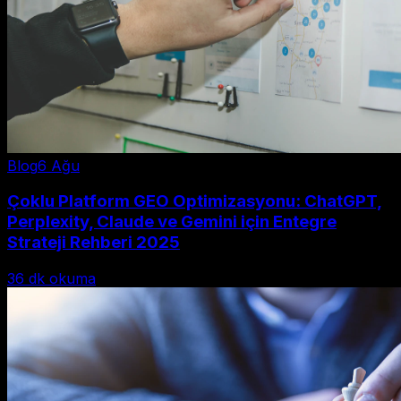
Blog
6 Ağu
Çoklu Platform GEO Optimizasyonu: ChatGPT,
Perplexity, Claude ve Gemini için Entegre
Strateji Rehberi 2025
36
dk okuma