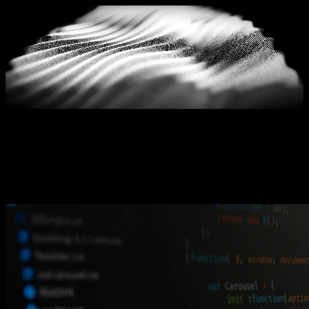
Blog
GEO ve yapay zeka görünürlüğü hakkında güncel
makaleler