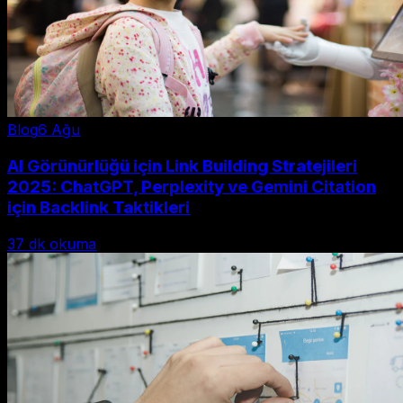
Blog
6 Ağu
AI Görünürlüğü için Link Building Stratejileri
2025: ChatGPT, Perplexity ve Gemini Citation
için Backlink Taktikleri
37
dk okuma