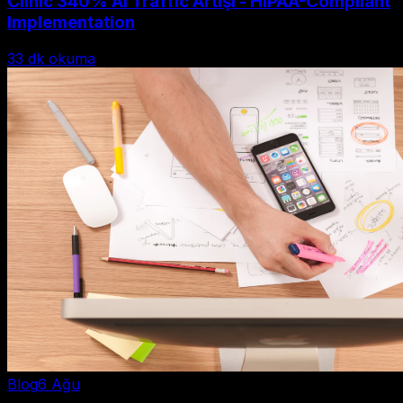
Clinic 340% AI Traffic Artışı - HIPAA-Compliant
Implementation
33
dk okuma
Blog
6 Ağu