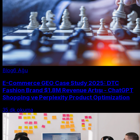
Blog
6 Ağu
E-Commerce GEO Case Study 2025: DTC
Fashion Brand $1.8M Revenue Artışı - ChatGPT
Shopping ve Perplexity Product Optimization
35
dk okuma