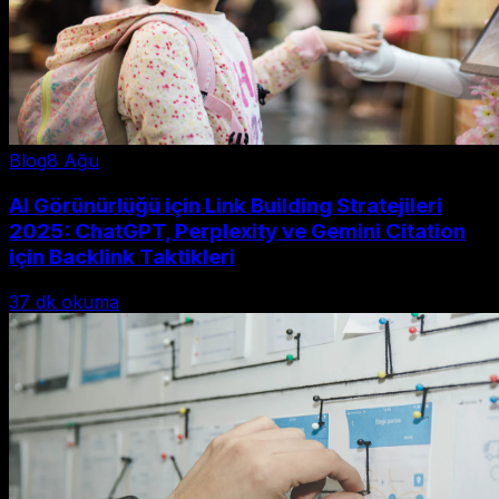
Blog
8 Ağu
AI Görünürlüğü için Link Building Stratejileri
2025: ChatGPT, Perplexity ve Gemini Citation
için Backlink Taktikleri
37
dk okuma