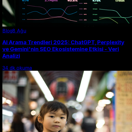
Blog
8 Ağu
AI Arama Trendleri 2025: ChatGPT, Perplexity
ve Gemini'nin SEO Ekosistemine Etkisi - Veri
Analizi
34
dk okuma