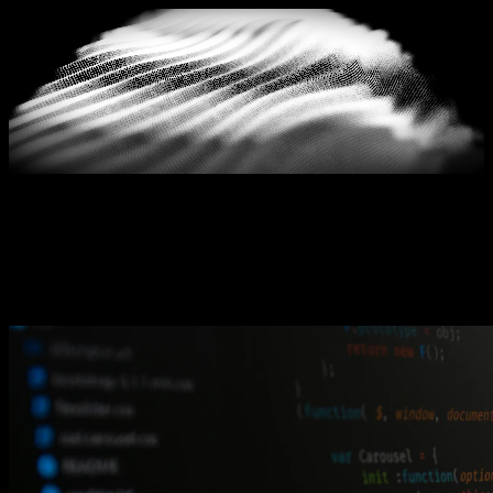
Blog
GEO ve yapay zeka görünürlüğü hakkında güncel
makaleler