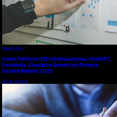
Blog
8 Ağu
Çoklu Platform GEO Optimizasyonu: ChatGPT,
Perplexity, Claude ve Gemini için Entegre
Strateji Rehberi 2025
36
dk okuma