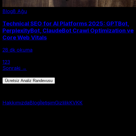
Blog
8 Ağu
Technical SEO for AI Platforms 2025: GPTBot,
PerplexityBot, ClaudeBot Crawl Optimization ve
Core Web Vitals
28
dk okuma
← Önceki
1
2
3
Sonraki →
Toplam 28 yazı • Sayfa 1/3
Ücretsiz Analiz Randevusu
Hızlı başlangıç → WhatsApp
Hakkımızda
Blog
İletişim
Gizlilik
KVKK
© 2025 AI Görünürlük Analizi. Tüm hakları saklıdır.