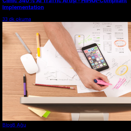
Clinic 340% AI Traffic Artışı - HIPAA-Compliant
Implementation
33
dk okuma
Blog
8 Ağu