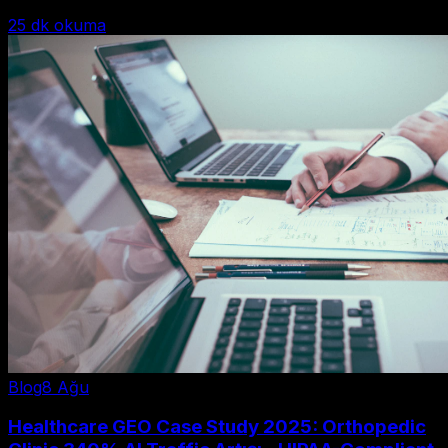
25
dk okuma
Blog
8 Ağu
Healthcare GEO Case Study 2025: Orthopedic