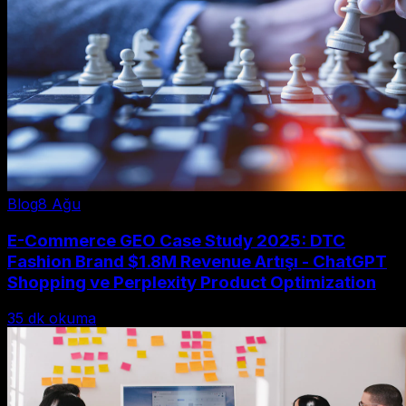
Blog
8 Ağu
E-Commerce GEO Case Study 2025: DTC
Fashion Brand $1.8M Revenue Artışı - ChatGPT
Shopping ve Perplexity Product Optimization
35
dk okuma