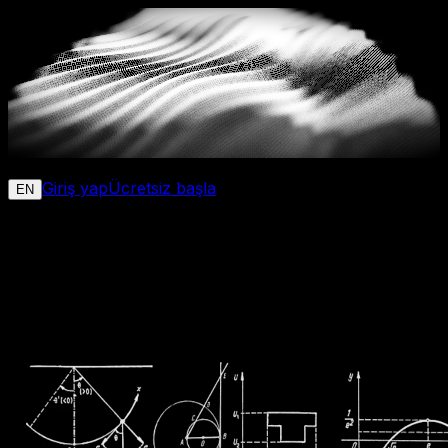
AiSEOptimizer
Executive Briefing
Giriş yap
Ücretsiz başla
EN
Blog
GEO ve yapay zeka görünürlüğü hakkında güncel
makaleler