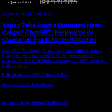
AI Teknolojisi
21 Ocak 2025
Yapay Zeka Arama Motorları Nasıl
Çalışır? ChatGPT, Perplexity ve
Claude'un İçerik Seçim Kriterleri
ChatGPT, Perplexity, Claude ve Gemini gibi AI arama
motorları içerik seçiminde farklı kriterlere öncelik
veriyor. Platform farklılıklarını anlayarak GEO stratejinizi
optimize edin.
8
dk okuma
•
AI SEO Optimizer Ekibi
Toplam 1 yazı • Sayfa 1/1
Ücretsiz Analiz Randevusu
Hızlı başlangıç → WhatsApp
Hakkımızda
Blog
İletişim
Gizlilik
KVKK
© 2025 AI Görünürlük Analizi. Tüm hakları saklıdır.